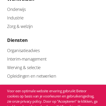
Onderwijs
Industrie
Zorg & welzijn
Diensten
Organisatieadvies
Interim-management
Werving & selectie
Opleidingen en netwerken
Links
Voor een optimale website ervaring gebruikt Beteor
cookies op basis van je voorkeuren en gebruikersgedrag,
Privacyverklaring
zie onze privacy policy. Door op "Accepteren" te klikken, ga