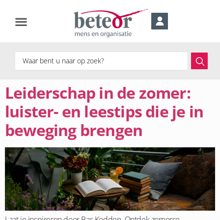
Leiderschap in de zomer:
luister- en leestips die je in
beweging brengen
Laat je inspireren door Bas Kodden. Ontdek zomerse