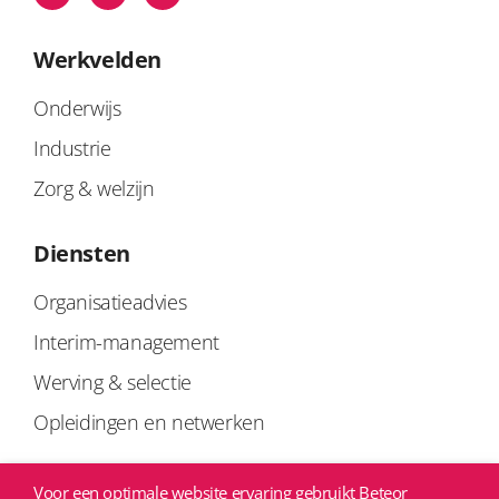
Werkvelden
Onderwijs
Industrie
Zorg & welzijn
Diensten
Organisatieadvies
Interim-management
Werving & selectie
Opleidingen en netwerken
Links
Voor een optimale website ervaring gebruikt Beteor