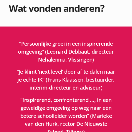
Wat vonden anderen?
“Persoonlijke groei in een inspirerende
omgeving” (Leonard Debbaut, directeur
Nehalennia, Vlissingen)
“Je klimt ‘next level’ door af te dalen naar
je echte IK” (Frans Klaassen, bestuurder,
interim-directeur en adviseur)
“Inspirerend, confronterend …, in een
geweldige omgeving op weg naar een
betere schoolleider worden” (Marieke
van den Hurk, rector De Nieuwste
School, Tilburg)