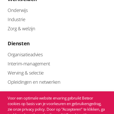
Onderwijs
Industrie
Zorg & welzijn
Diensten
Organisatieadvies
Interim-management
Werving & selectie
Opleidingen en netwerken
Links
Voor een optimale website ervaring gebruikt Beteor
cookies op basis van je voorkeuren en gebruikersgedrag,
Privacyverklaring
zie onze privacy policy. Door op "Accepteren" te klikken, ga