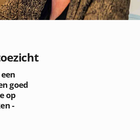
toezicht
 een
en goed
ie op
en -