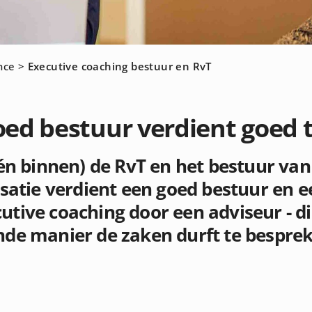
nce
>
Executive coaching bestuur en RvT
oed bestuur verdient goed 
n binnen) de RvT en het bestuur van
atie verdient een goed bestuur en e
utive coaching door een adviseur - d
ende manier de zaken durft te besprek