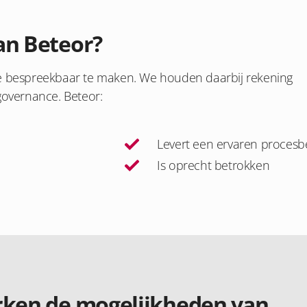
an Beteor?
ze bespreekbaar te maken. We houden daarbij rekening
governance. Beteor:
Levert een ervaren procesb
Is oprecht betrokken
rken de mogelijkheden van