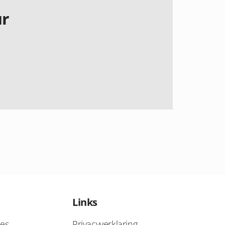
ur
Links
ies
Privacyverklaring