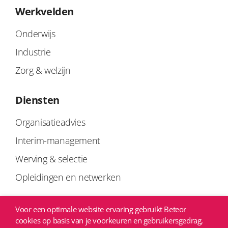
Werkvelden
Onderwijs
Industrie
Zorg & welzijn
Diensten
Organisatieadvies
Interim-management
Werving & selectie
Opleidingen en netwerken
Links
Voor een optimale website ervaring gebruikt Beteor
cookies op basis van je voorkeuren en gebruikersgedrag,