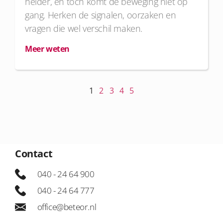
helder, en toch komt de beweging niet op
gang. Herken de signalen, oorzaken en
vragen die wel verschil maken.
Meer weten
1
2
3
4
5
Contact
040 - 24 64 900
040 - 24 64 777
office@beteor.nl