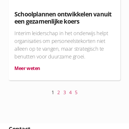
Schoolplannen ontwikkelen vanuit
een gezamenlijke koers
Interim leiderschap in het onderwijs helpt
organisaties om personeelstekorten niet
alleen op te vangen, maar strategisch te
benutten voor duurzame groei.
Meer weten
1
2
3
4
5
Contact