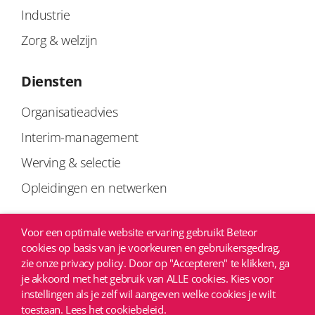
Industrie
Zorg & welzijn
Diensten
Organisatieadvies
Interim-management
Werving & selectie
Opleidingen en netwerken
Links
Voor een optimale website ervaring gebruikt Beteor
cookies op basis van je voorkeuren en gebruikersgedrag,
Privacyverklaring
zie onze privacy policy. Door op "Accepteren" te klikken, ga
je akkoord met het gebruik van ALLE cookies. Kies voor
Copyright
instellingen als je zelf wil aangeven welke cookies je wilt
Algemene voorwaarden
toestaan. Lees het cookiebeleid.