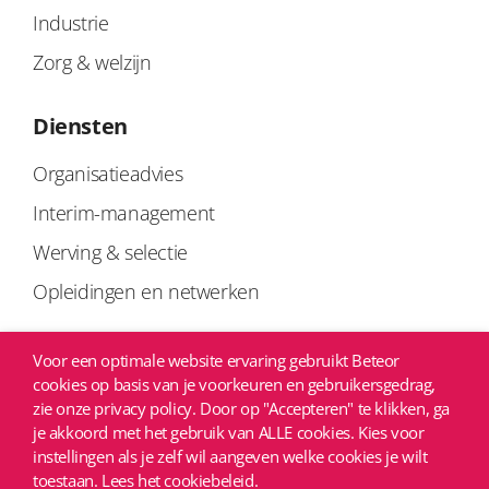
Industrie
Zorg & welzijn
Diensten
Organisatieadvies
Interim-management
Werving & selectie
Opleidingen en netwerken
Links
Voor een optimale website ervaring gebruikt Beteor
cookies op basis van je voorkeuren en gebruikersgedrag,
Privacyverklaring
zie onze privacy policy. Door op "Accepteren" te klikken, ga
je akkoord met het gebruik van ALLE cookies. Kies voor
Copyright
instellingen als je zelf wil aangeven welke cookies je wilt
Algemene voorwaarden
toestaan. Lees het cookiebeleid.