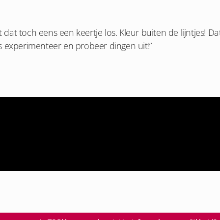
 dat toch eens een keertje los. Kleur buiten de lijntjes! Da
dus experimenteer en probeer dingen uit!”