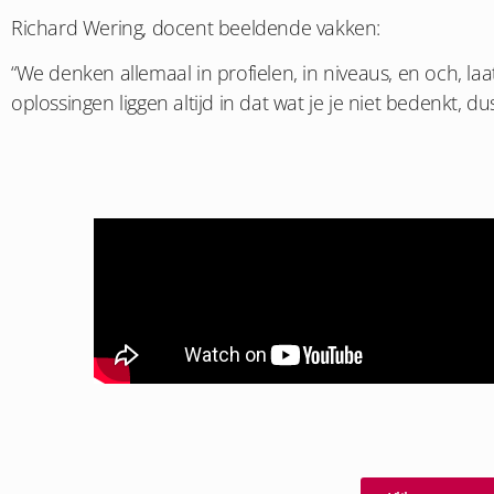
Richard Wering, docent beeldende vakken:
“We denken allemaal in profielen, in niveaus, en och, laat
oplossingen liggen altijd in dat wat je je niet bedenkt, 