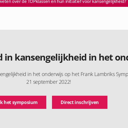
eten over de TOPklassen en hun initiatief voor kansengelijkheid?
 in kansengelijkheid in het on
sengelijkheid in het onderwijs op het Frank Lambriks Sy
21 september 2022!
k het symposium
Direct inschrijven