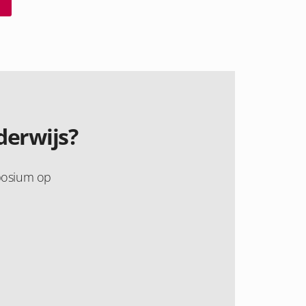
derwijs?
mposium op