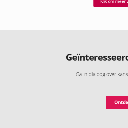
Klik om meer w
Geïnteresseerd
Ga in dialoog over kan
Ontde