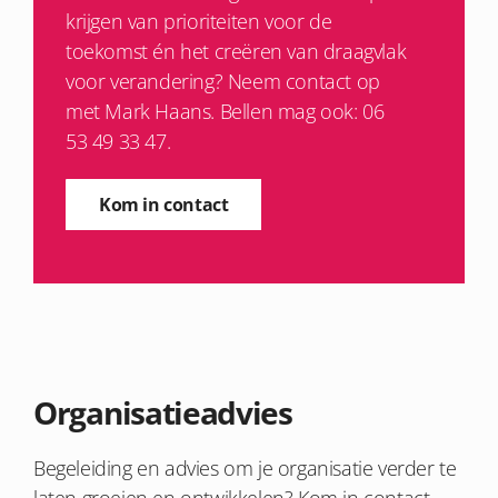
krijgen van prioriteiten voor de
toekomst én het creëren van draagvlak
voor verandering? Neem contact op
met Mark Haans. Bellen mag ook: 06
53 49 33 47.
Kom in contact
Organisatieadvies
Begeleiding en advies
om je
organisatie
verder te
laten groeien en ontwikkelen
? Kom in contact