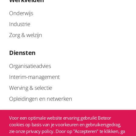
Onderwijs
Industrie
Zorg & welzijn
Diensten
Organisatieadvies
Interim-management
Werving & selectie
Opleidingen en netwerken
Links
Voor een optimale website ervaring gebruikt Beteor
cookies op basis van je voorkeuren en gebruikersgedrag,
Privacyverklaring
zie onze privacy policy. Door op "Accepteren" te klikken, ga