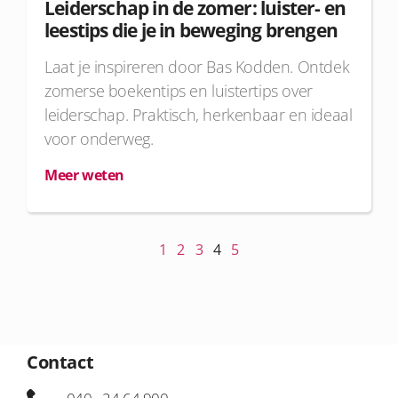
Leiderschap in de zomer: luister- en
leestips die je in beweging brengen
Laat je inspireren door Bas Kodden. Ontdek
zomerse boekentips en luistertips over
leiderschap. Praktisch, herkenbaar en ideaal
voor onderweg.
Meer weten
1
2
3
4
5
Contact