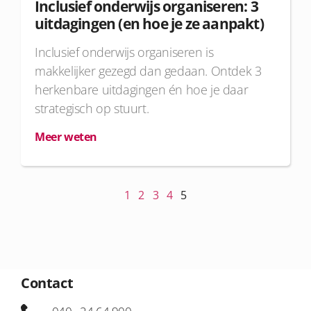
Inclusief onderwijs organiseren: 3
uitdagingen (en hoe je ze aanpakt)
Inclusief onderwijs organiseren is
makkelijker gezegd dan gedaan. Ontdek 3
herkenbare uitdagingen én hoe je daar
strategisch op stuurt.
Meer weten
1
2
3
4
5
Contact