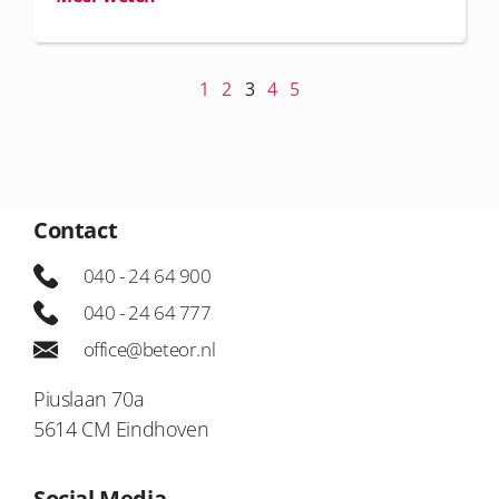
1
2
3
4
5
Contact
040 - 24 64 900
040 - 24 64 777
office@beteor.nl
Piuslaan 70a
5614 CM Eindhoven
Social Media