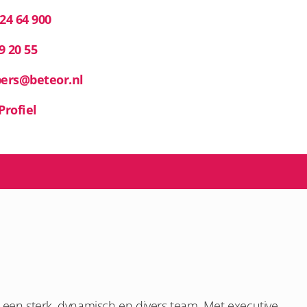
 24 64 900
9 20 55
bers@beteor.nl
Profiel
een sterk, dynamisch en divers team.
Met e
xecutive