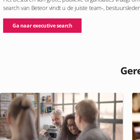
search van
Beteor
vindt
u
de juiste team
-, bestuurs
lede
Ga naar executive search
Gere