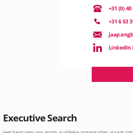
+31 (0) 40
+31 6 53 3
jaap.eng
LinkedIn 
Executive Search
Het besturen van grote, publieke organisaties vraagt om