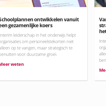
Schoolplannen ontwikkelen vanuit
Va
een gezamenlijke koers
str
he
Interim leiderschap in het onderwijs helpt
Int
organisaties om personeelstekorten niet
org
alleen op te vangen, maar strategisch te
all
benutten voor duurzame groei.
ben
Meer weten
Me