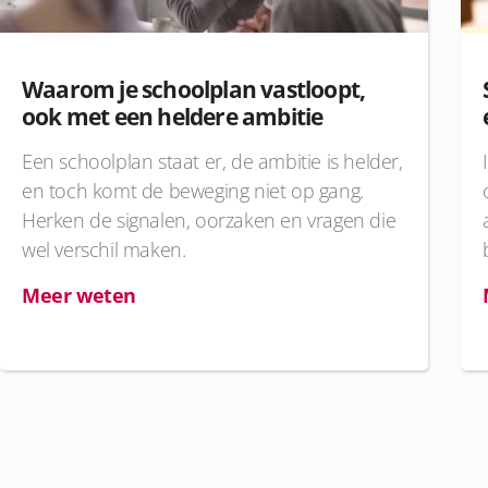
Waarom je schoolplan vastloopt,
ook met een heldere ambitie
Een schoolplan staat er, de ambitie is helder,
en toch komt de beweging niet op gang.
Herken de signalen, oorzaken en vragen die
wel verschil maken.
Meer weten