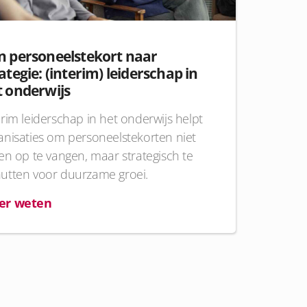
n personeelstekort naar
ategie: (interim) leiderschap in
t onderwijs
erim leiderschap in het onderwijs helpt
anisaties om personeelstekorten niet
een op te vangen, maar strategisch te
utten voor duurzame groei.
er weten