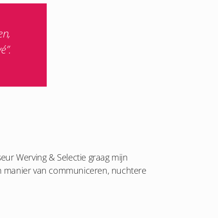
en,
é”.
seur Werving & Selectie graag mijn
pen manier van communiceren, nuchtere