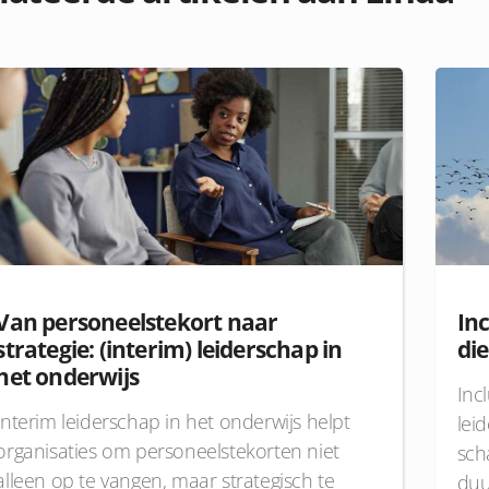
Van personeelstekort naar
Inc
strategie: (interim) leiderschap in
di
het onderwijs
Inc
Interim leiderschap in het onderwijs helpt
lei
organisaties om personeelstekorten niet
sch
alleen op te vangen, maar strategisch te
duu