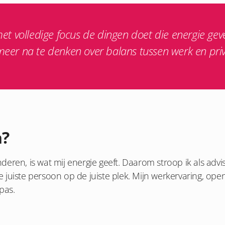
et volledige focus de dingen doet die energie gev
meer na te denken over balans tussen werk en priv
n?
eren, is wat mij energie geeft. Daarom stroop ik als advi
e juiste persoon op de juiste plek. Mijn werkervaring, o
pas.