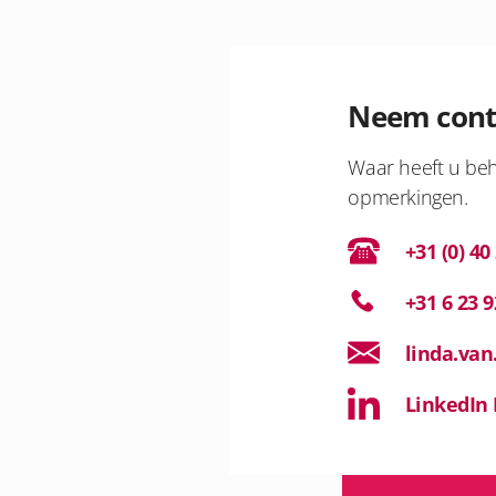
Neem cont
Waar heeft u beh
opmerkingen.
+31 (0) 40
+31 6 23 9
linda.van
LinkedIn 