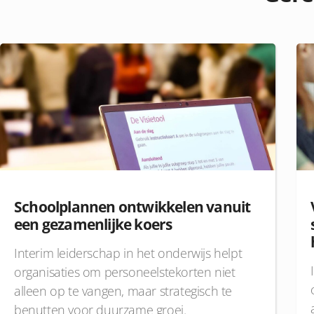
Schoolplannen ontwikkelen vanuit
een gezamenlijke koers
Interim leiderschap in het onderwijs helpt
organisaties om personeelstekorten niet
alleen op te vangen, maar strategisch te
benutten voor duurzame groei.