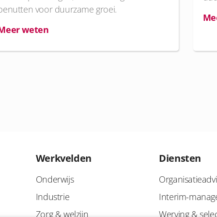
benutten voor duurzame groei.
Me
Meer weten
Werkvelden
Diensten
Onderwijs
Organisatieadv
Industrie
Interim-mana
Zorg & welzijn
Werving & selec