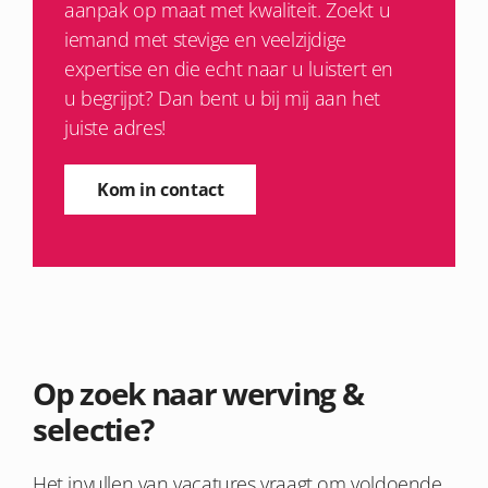
aanpak op maat met kwaliteit. Zoekt u
iemand met stevige en veelzijdige
expertise en die echt naar u luistert en
u begrijpt? Dan bent u bij mij aan het
juiste adres!
Kom in contact
Op zoek naar werving &
selectie?
Het invullen van vacatures vraagt om voldoende