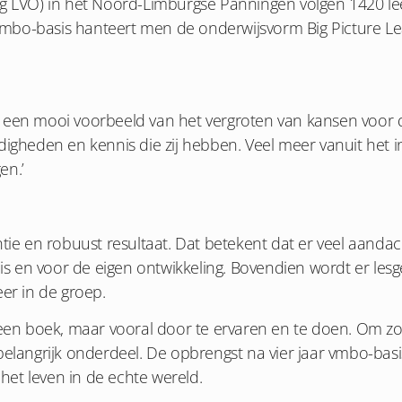
ng LVO) in het Noord-Limburgse Panningen volgen 1420 lee
mbo-basis hanteert men de onderwijsvorm Big Picture Lea
 is een mooi voorbeeld van het vergroten van kansen voor de
digheden en kennis die zij hebben. Veel meer vanuit het in
en.’
evantie en robuust resultaat. Dat betekent dat er veel aand
 is en voor de eigen ontwikkeling. Bovendien wordt er lesg
eer in de groep.
 een boek, maar vooral door te ervaren en te doen. Om zo 
en belangrijk onderdeel. De opbrengst na vier jaar vmbo-ba
et leven in de echte wereld.