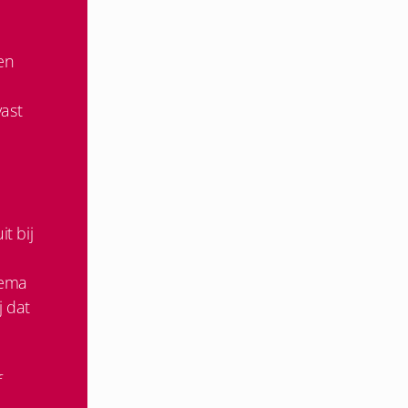
en
vast
t bij
hema
j dat
f