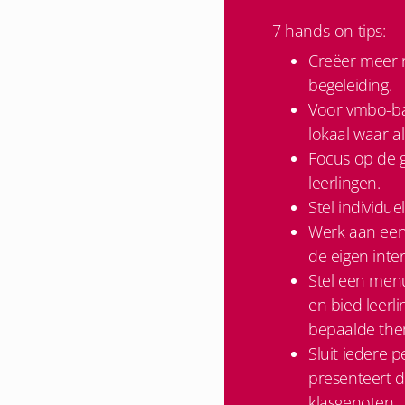
7 hands-on tips:
Creëer meer 
begeleiding.
Voor vmbo-bas
lokaal waar a
Focus op de g
leerlingen.
Stel individue
Werk aan een 
de eigen inte
Stel een men
en bied leerli
bepaalde the
Sluit iedere p
presenteert 
klasgenoten.