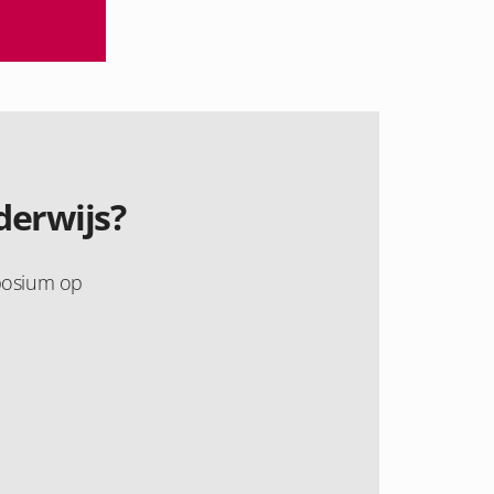
derwijs?
mposium op