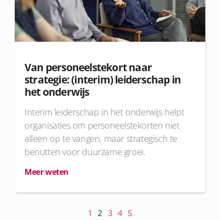
Van personeelstekort naar
strategie: (interim) leiderschap in
het onderwijs
Interim leiderschap in het onderwijs helpt
organisaties om personeelstekorten niet
alleen op te vangen, maar strategisch te
benutten voor duurzame groei.
Meer weten
1
2
3
4
5