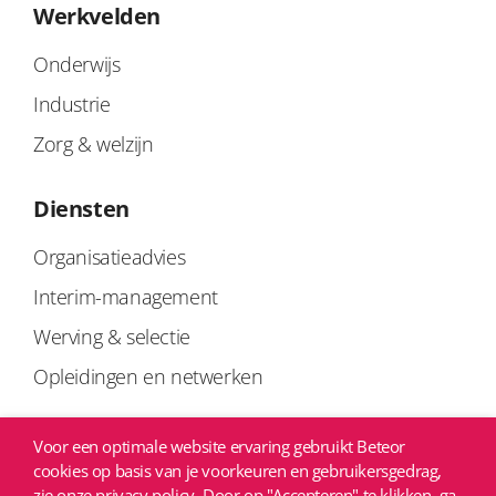
Werkvelden
Onderwijs
Industrie
Zorg & welzijn
Diensten
Organisatieadvies
Interim-management
Werving & selectie
Opleidingen en netwerken
Links
Voor een optimale website ervaring gebruikt Beteor
cookies op basis van je voorkeuren en gebruikersgedrag,
Privacyverklaring
zie onze privacy policy. Door op "Accepteren" te klikken, ga