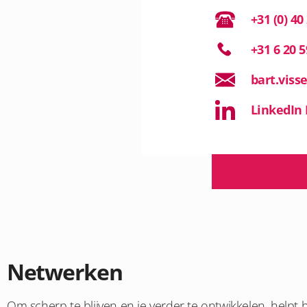
+31 (0) 40
+31 6 20 5
bart.viss
LinkedIn 
Netwerken
Om scherp te blijven en je verder te ontwikkelen, helpt 