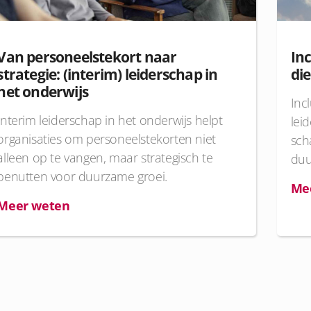
Van personeelstekort naar
Inc
strategie: (interim) leiderschap in
di
het onderwijs
Inc
Interim leiderschap in het onderwijs helpt
lei
organisaties om personeelstekorten niet
sch
alleen op te vangen, maar strategisch te
duu
benutten voor duurzame groei.
Me
Meer weten