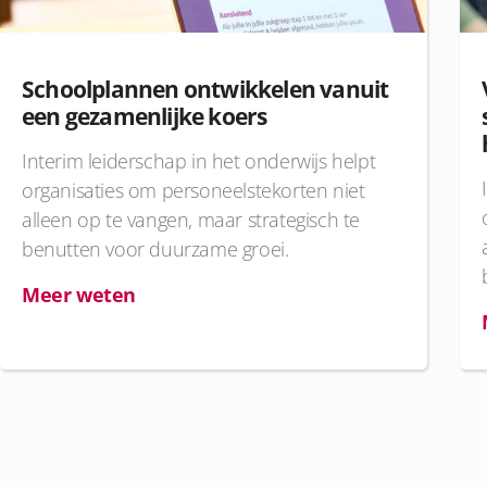
Schoolplannen ontwikkelen vanuit
een gezamenlijke koers
Interim leiderschap in het onderwijs helpt
organisaties om personeelstekorten niet
alleen op te vangen, maar strategisch te
benutten voor duurzame groei.
Meer weten