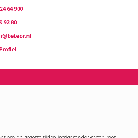
 24 64 900
9 92 80
er@beteor.nl
Profiel
het om op gezette tijden intrigerende vragen met