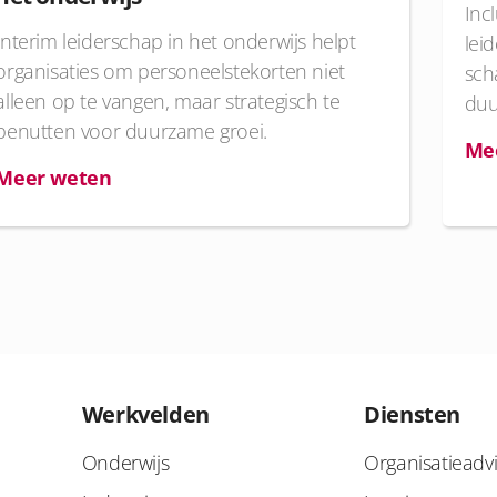
Inc
Interim leiderschap in het onderwijs helpt
lei
organisaties om personeelstekorten niet
sch
alleen op te vangen, maar strategisch te
duu
benutten voor duurzame groei.
Me
Meer weten
Werkvelden
Diensten
Onderwijs
Organisatieadv