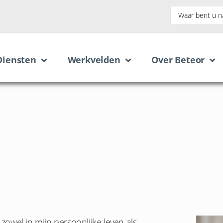
Diensten
Werkvelden
Over Beteor
 zowel in mijn persoonlijke leven als