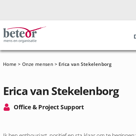
Home
>
Onze mensen
>
Erica van Stekelenborg
Erica van Stekelenborg
Office & Project Support
Ik ben enthousiast, positief en sta klaar om te beginnen;