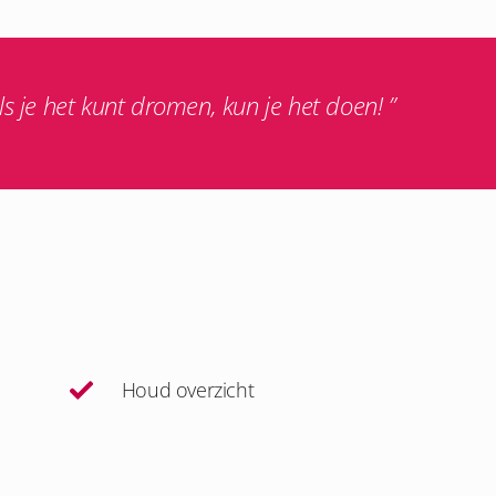
ls je het kunt dromen, kun je het doen! ”
Houd overzicht