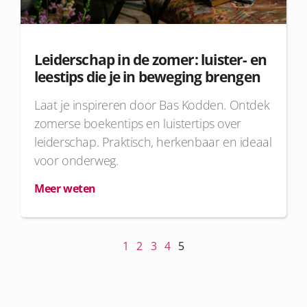
Leiderschap in de zomer: luister- en
leestips die je in beweging brengen
Laat je inspireren door Bas Kodden. Ontdek
zomerse boekentips en luistertips over
leiderschap. Praktisch, herkenbaar en ideaal
voor onderweg.
Meer weten
1
2
3
4
5