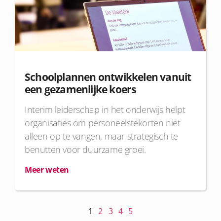
Schoolplannen ontwikkelen vanuit
een gezamenlijke koers
Interim leiderschap in het onderwijs helpt
organisaties om personeelstekorten niet
alleen op te vangen, maar strategisch te
benutten voor duurzame groei.
Meer weten
1
2
3
4
5