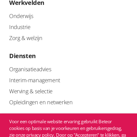
Werkvelden
Onderwijs
Industrie
Zorg & welzijn
Diensten
Organisatieadvies
Interim-management
Werving & selectie
Opleidingen en netwerken
Links
Voor een optimale website ervaring gebruikt Beteor
cookies op basis van je voorkeuren en gebruikersgedrag,
Privacyverklaring
zie onze privacy policy. Door op "Accepteren" te klikken, ga