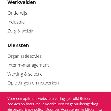
Werkvelden
Onderwijs
Industrie
Zorg & welzijn
Diensten
Organisatieadvies
Interim-management
Werving & selectie
Opleidingen en netwerken
Links
Voor een optimale website ervaring gebruikt Beteor
cookies op basis van je voorkeuren en gebruikersgedrag,
Privacyverklaring
zie onze privacy policy. Door op "Accepteren" te klikken, ga