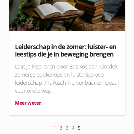
Leiderschap in de zomer: luister- en
leestips die je in beweging brengen
Laat je inspireren door Bas Kodden. Ontdek
zomerse boekentips en luistertips over
leiderschap. Praktisch, herkenbaar en ideaal
voor onderweg.
Meer weten
1
2
3
4
5