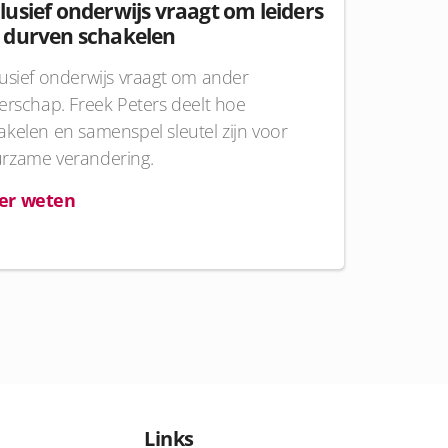
lusief onderwijs vraagt om leiders
e durven schakelen
lusief onderwijs vraagt om ander
derschap. Freek Peters deelt hoe
akelen en samenspel sleutel zijn voor
rzame verandering.
er weten
Links