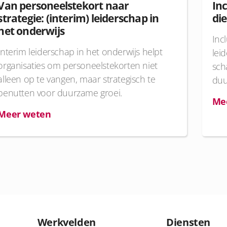
Van personeelstekort naar
Inc
strategie: (interim) leiderschap in
di
het onderwijs
Inc
Interim leiderschap in het onderwijs helpt
lei
organisaties om personeelstekorten niet
sch
alleen op te vangen, maar strategisch te
duu
benutten voor duurzame groei.
Me
Meer weten
Werkvelden
Diensten