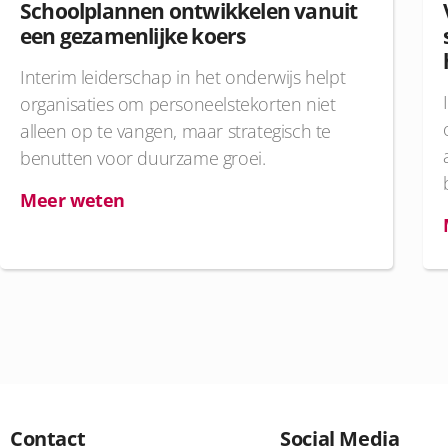
Schoolplannen ontwikkelen vanuit
een gezamenlijke koers
Interim leiderschap in het onderwijs helpt
organisaties om personeelstekorten niet
alleen op te vangen, maar strategisch te
benutten voor duurzame groei.
Meer weten
Contact
Social Media