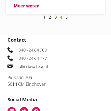
Meer weten
1
2
3
4
5
Contact
040 - 24 64 900
040 - 24 64 777
office@beteor.nl
Piuslaan 70a
5614 CM Eindhoven
Social Media